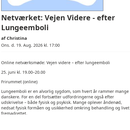
Netværket: Vejen Videre - efter
Lungeemboli
af
Christina
Ons. d. 19. Aug. 2026 kl. 17:00
Online netværksmøde: Vejen videre – efter lungeemboli
25. juni kl. 19.00–20.00
Frirummet (online)
Lungeemboli er en alvorlig sygdom, som hvert år rammer mange
danskere. For en del fortsætter udfordringerne også efter
udskrivelse – både fysisk og psykisk. Mange oplever åndenød,
nedsat fysisk formåen og usikkerhed omkring behandling og livet
fremadrettet.
Derfor inviterer vi til et online netværksmøde for dig, der har
været ramt af lungeemboli.